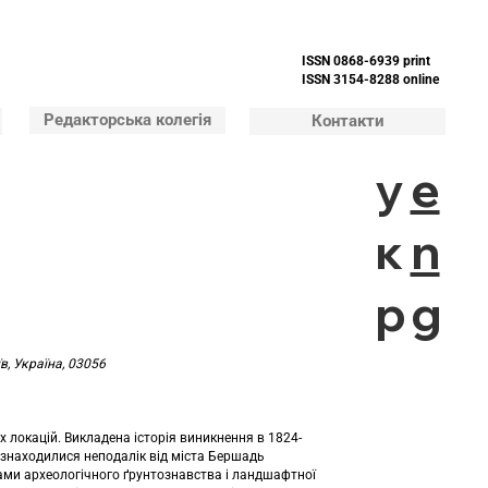
ISSN 0868-6939 print
ISSN 3154-8288 online
Редакторська колегія
Контакти
у
e
к
n
р
g
в, Україна, 03056
 локацій. Викладена історія виникнення в 1824-
о знаходилися неподалік від міста Бершадь
дами археологічного ґрунтознавства і ландшафтної