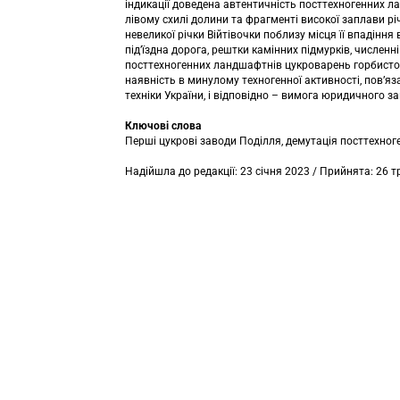
індикації доведена автентичність посттехногенних л
лівому схилі долини та фрагменті високої заплави р
невеликої річки Війтівочки поблизу місця її впадінн
під’їздна дорога, рештки камінних підмурків, числен
посттехногенних ландшафтнів цукроварень горбисто-
наявність в минулому техногенної активності, пов’яз
техніки України, і відповідно – вимога юридичного з
Ключові слова
Перші цукрові заводи Поділля, демутація посттехноген
Надійшла до редакції: 23 січня 2023 / Прийнята: 26 