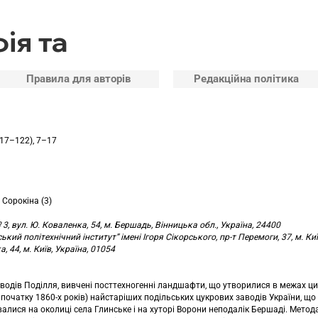
ія та
Правила для авторів
Редакційна політика
117–122), 7–17
 Сорокіна (3)
 3, вул. Ю. Коваленка, 54, м. Бершадь, Вінницька обл., Україна, 24400
кий політехнічний інститут” імені Ігоря Сікорського, пр-т Перемоги, 37, м. Киї
, 44, м. Київ, Україна, 01054
аводів Поділля, вивчені посттехногенні ландшафти, що утворилися в межах цих
на початку 1860-х років) найстаріших подільських цукрових заводів України, щ
валися на околиці села Глинське і на хуторі Ворони неподалік Бершаді. Мето