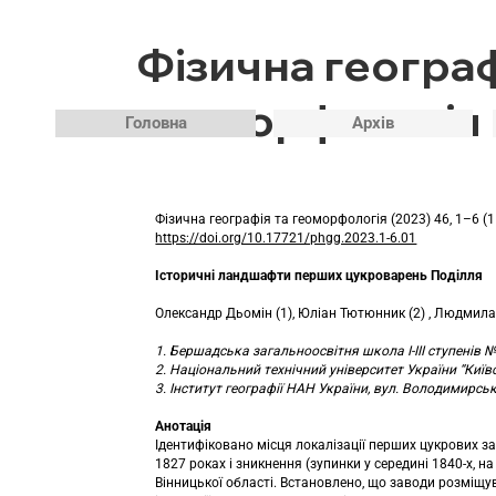
Фізична географ
геоморфологія
Головна
Архів
Фізична географія та геоморфологія (2023) 46, 1–6 (
https://doi.org/10.17721/phgg.2023.1-6.01
Історичні ландшафти перших цукроварень Поділля
Олександр Дьомін (1), Юліан Тютюнник (2) , Людмила
1. Бершадська загальноосвітня школа І-ІІІ ступенів №
2. Національний технічний університет України “Київсь
3. Інститут географії НАН України, вул. Володимирська
Анотація
Ідентифіковано місця локалізації перших цукрових з
1827 роках і зникнення (зупинки у середині 1840-х, 
Вінницької області. Встановлено, що заводи розміщу