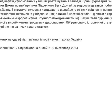
андшафтів, сформованих у місцях розташування заводів. Одна цукроварня зна
ічки Дохни, правої притоки Південного Бугу. Другий завод розміщувався побл
я в Дохну. В структурі сучасних ландшафтів віднайдено об’єкти-свідчення наяв
ні техногенні включення у відслоненнях, в нижній частині схилів – ділянки з 
ямковим мікрорельєфом штучного походження тощо). Результати буріння (27
аної з виробничими процесами цукроваріння. Обґрунтовано історичний статус 
акріплення за ними такого статусу.
них ландшафтів, пам’ятки історії науки і техніки України
травня 2023 / Опублікована онлайн: 30 листопада 2023