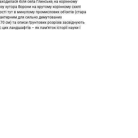
ходилася біля села Глинське, на корінному
изу хутора Ворони на крутому корінному схилі
ності тут в минулому промислових об’єктів (стара
характерним для сильно демутованих
0 см) та описи ґрунтових розрізів засвідчують
цих ландшафтів – як пам’яток історії науки і